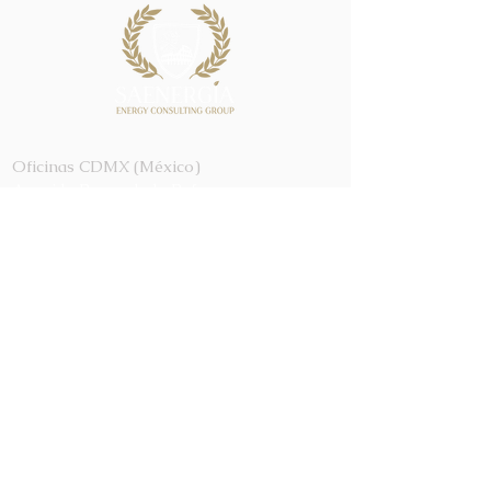
Oficinas CDMX (México)
Avenida Paseo de la Reforma,
No. 300, Piso 9, Col. Juárez, Del.
Cuauhtémoc, C.P. 06600 -
Ciudad de México
Tel.
+52 55 1209 7290
Oficinas Querétaro (México)
Blvd. Bernardo Quintana,
No.2001, Corporativo 1, Piso
15A, Centro Sur, Santiago de
Querétaro, C.P. 76090 -
Querétaro