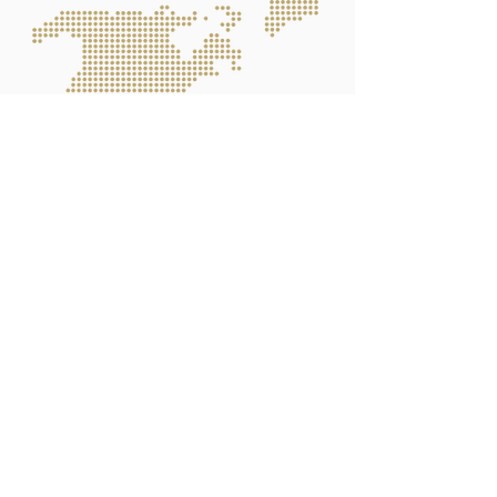
Monterrey,
México
Ciudad de
México
Querétaro,
México
Novedades